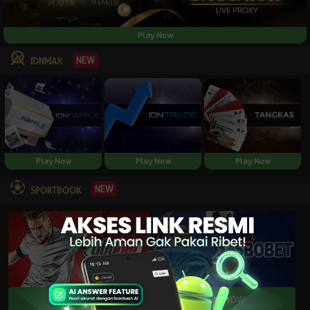
Play Now
NEW
IDNMAX
Play Now
Play Now
Play Now
NEW
SPORTBOOK