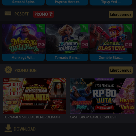
Satoshi Spins
Psycho Heroes
Tipsy Yeti ...
PGSOFT
PROMO
Lihat Semua
Monkeys Wil...
Tornado Ram...
Zombie Blas...
Lihat Semua
PROMOTION
TURNAMEN SPECIAL KEMERDEKAAN
CASH DROP GAME EKSKLUSIF
DOWNLOAD