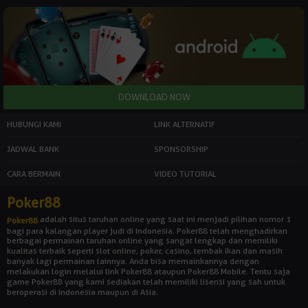
HUBUNGI KAMI
LINK ALTERNATIF
JADWAL BANK
SPONSORSHIP
CARA BERMAIN
VIDEO TUTORIAL
Poker88
adalah situs taruhan online yang saat ini menjadi pilihan nomor 1
Poker88
bagi para kalangan player judi di Indonesia. Poker88 telah menghadirkan
berbagai permainan taruhan online yang sangat lengkap dan memiliki
kualitas terbaik seperti slot online, poker, casino, tembak ikan dan masih
banyak lagi permainan lainnya. Anda bisa memainkannya dengan
melakukan login melalui link Poker88 ataupun Poker88 Mobile. Tentu saja
game Poker88 yang kami sediakan telah memiliki lisensi yang sah untuk
beroperasi di Indonesia maupun di Asia.