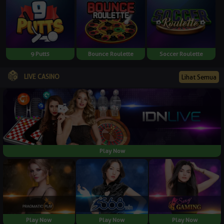
9 Putts
Bounce Roulette
Soccer Roulette
LIVE CASINO
Lihat Semua
Play Now
Play Now
Play Now
Play Now