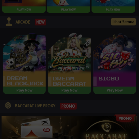
Lihat Semua
NEW
ARCADE
Play Now
Play Now
Play Now
BACCARAT LIVE PROXY
PROMO