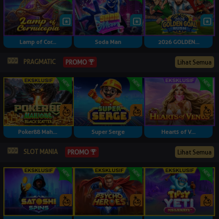
Lamp of Cor...
Soda Man
2026 GOLDEN...
PRAGMATIC
Lihat Semua
PROMO
Poker88 Mah...
Super Serge
Hearts of V...
SLOT MANIA
Lihat Semua
PROMO