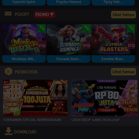
Satoshi Spins
Psycho Heroes
Tipsy Yeti ...
PGSOFT
Lihat Semua
PROMO
Monkeys Wil...
Tornado Ram...
Zombie Blas...
Lihat Semua
PROMOTION
TURNAMEN SPECIAL KEMERDEKAAN
CASH DROP GAME EKSKLUSIF
DOWNLOAD