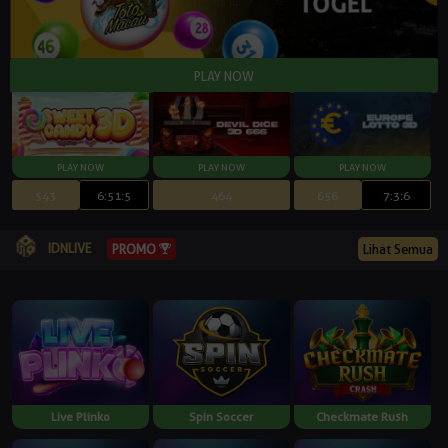
543
6:51:3
464
656
7:3:4
IDNLIVE
Lihat Semua
PROMO
Live Plinko
Spin Soccer
Checkmate Rush